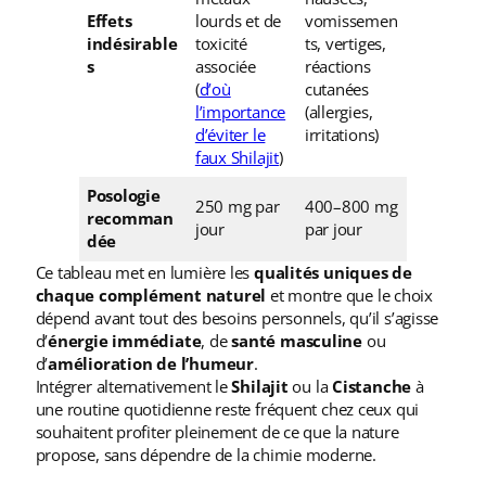
Effets
lourds et de
vomissemen
indésirable
toxicité
ts, vertiges,
s
associée
réactions
(
d’où
cutanées
l’importance
(allergies,
d’éviter le
irritations)
faux Shilajit
)
Posologie
250 mg par
400–800 mg
recomman
jour
par jour
dée
Ce tableau met en lumière les
qualités uniques de
chaque complément naturel
et montre que le choix
dépend avant tout des besoins personnels, qu’il s’agisse
d’
énergie immédiate
, de
santé masculine
ou
d’
amélioration de l’humeur
.
Intégrer alternativement le
Shilajit
ou la
Cistanche
à
une routine quotidienne reste fréquent chez ceux qui
souhaitent profiter pleinement de ce que la nature
propose, sans dépendre de la chimie moderne.