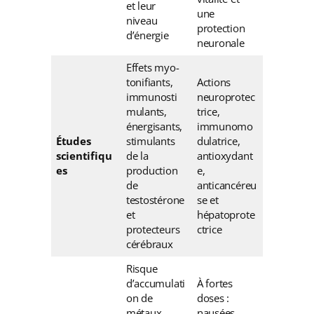
et leur
une
niveau
protection
d’énergie
neuronale
Effets myo-
tonifiants,
Actions
immunosti
neuroprotec
mulants,
trice,
énergisants,
immunomo
Études
stimulants
dulatrice,
scientifiqu
de la
antioxydant
es
production
e,
de
anticancéreu
testostérone
se et
et
hépatoprote
protecteurs
ctrice
cérébraux
Risque
d’accumulati
À fortes
on de
doses :
métaux
nausées,