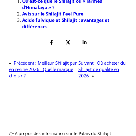
Qu’est-ce que le Shilajit ou « larmes
d’Himalaya » ?
Avis sur le Shilajit Feel Pure
Acide fulvique et Shilajit : avantages et
différences
«
Précédent :
Meilleur Shilajit pur
Suivant :
Où acheter du
en résine 2026 : Quelle marque
Shilajit de qualité en
choisir ?
2026
»
👉 A propos des information sur le Palais du Shilajit