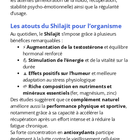
les attentes (amélioration de la libido, récupération,
stabilité psycho-émotionnelle) ainsi que la régularité
d’usage.
Les atouts du Shilajit pour l’organisme
Au quotidien, le
Shilajit
s’impose grâce à plusieurs
bénéfices remarquables :
⚡
Augmentation de la testostérone
et équilibre
hormonal renforcé
💪
Stimulation de l’énergie
et de la vitalité sur la
durée
🧘
Effets positifs sur l’humeur
et meilleure
adaptation au stress physiologique
🌱
Riche composition en nutriments et
minéraux essentiels
(fer, magnésium, zinc)
Des études suggèrent que ce
complément naturel
améliore aussi la
performance physique et sportive
,
notamment grâce à sa capacité à accélérer la
récupération après un effort intense et à réduire la
fatigue chronique.
Sa forte concentration en
antioxydants
participe
également à la lutte contre le vieillissement cellulaire,