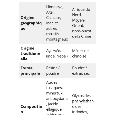
Himalaya,
Afrique du
Altai,
Nord,
Origine
Caucase,
Moyen-
géographiq
Inde et
Orient,
ue
autres
nord-ouest
massifs
de la Chine
montagneux
Origine
Ayurvéda
Médecine
traditionn
(Inde, Népal)
chinoise
elle
Forme
Résine /
Poudre /
principale
poudre
extrait sec
Acides
fulviques,
minéraux,
Glycosides
antioxydants
phényléthan
, (acide
Compositio
oïdes,
ellagique,
n
iridoïdes,
acides gras,