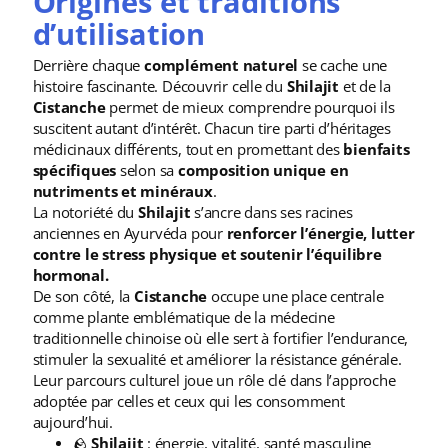
Origines et traditions
d’utilisation
Derrière chaque
complément naturel
se cache une
histoire fascinante. Découvrir celle du
Shilajit
et de la
Cistanche
permet de mieux comprendre pourquoi ils
suscitent autant d’intérêt. Chacun tire parti d’héritages
médicinaux différents, tout en promettant des
bienfaits
spécifiques
selon sa
composition unique en
nutriments et minéraux
.
La notoriété du
Shilajit
s’ancre dans ses racines
anciennes en Ayurvéda pour
renforcer l’énergie, lutter
contre le stress physique et soutenir l’équilibre
hormonal.
De son côté, la
Cistanche
occupe une place centrale
comme plante emblématique de la médecine
traditionnelle chinoise où elle sert à fortifier l’endurance,
stimuler la sexualité et améliorer la résistance générale.
Leur parcours culturel joue un rôle clé dans l’approche
adoptée par celles et ceux qui les consomment
aujourd’hui.
🪨
Shilajit
: énergie, vitalité, santé masculine