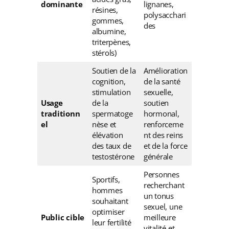
dominante
lignanes,
résines,
polysacchari
gommes,
des
albumine,
triterpènes,
stérols)
Soutien de la
Amélioration
cognition,
de la santé
stimulation
sexuelle,
Usage
de la
soutien
traditionn
spermatoge
hormonal,
el
nèse et
renforceme
élévation
nt des reins
des taux de
et de la force
testostérone
générale
Personnes
Sportifs,
recherchant
hommes
un tonus
souhaitant
sexuel, une
optimiser
Public cible
meilleure
leur fertilité
vitalité et