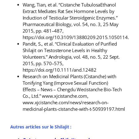
Wang, Tian, et al. “Cistanche TubulosaEthanol
Extract Mediates Rat Sex Hormone Levels by
Induction of Testicular Steroidgenic Enzymes.”
Pharmaceutical Biology, vol. 54, no. 3, 25 May
2015, pp. 481–487,
https://doi.org/10.3109/13880209.2015.1050114.
Pandit, S., et al. “Clinical Evaluation of Purified
Shilajit on Testosterone Levels in Healthy
Volunteers.” Andrologia, vol. 48, no. 5, 22 Sept.
2015, pp. 570–575,
https://doi.org/10.1111/and.12482
Research on Medicinal Plants (Cistanche) with
Tonifying Yang (Improve Sexual Function)
Effects – News – Chengdu Wecistanche Bio-Tech
Co., Ltd.” www.xjcistanche.com,
www.xjcistanche.com/news/research-on-
medicinal-plants-cistanche-with-t-50939197.html
Autres articles sur le Shilajit :